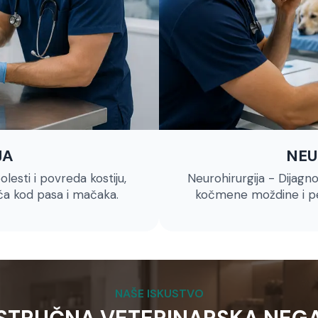
JA
NEU
olesti i povreda kostiju,
Neurohirurgija - Dijagno
ića kod pasa i mačaka.
kočmene moždine i pe
NAŠE ISKUSTVO