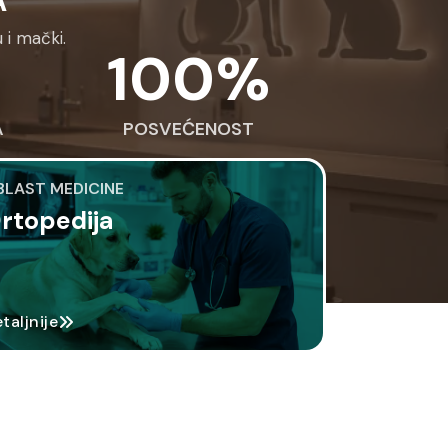
A
 i mački.
100
%
A
POSVEĆENOST
BLAST MEDICINE
rtopedija
taljnije