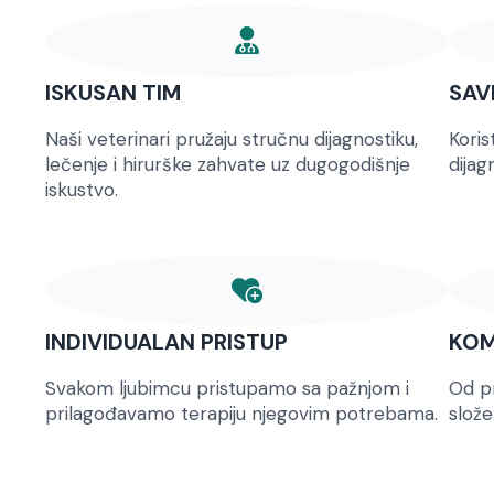
ISKUSAN TIM
SAV
Naši veterinari pružaju stručnu dijagnostiku,
Kori
lečenje i hirurške zahvate uz dugogodišnje
dijag
iskustvo.
INDIVIDUALAN PRISTUP
KOM
Svakom ljubimcu pristupamo sa pažnjom i
Od pr
prilagođavamo terapiju njegovim potrebama.
slože