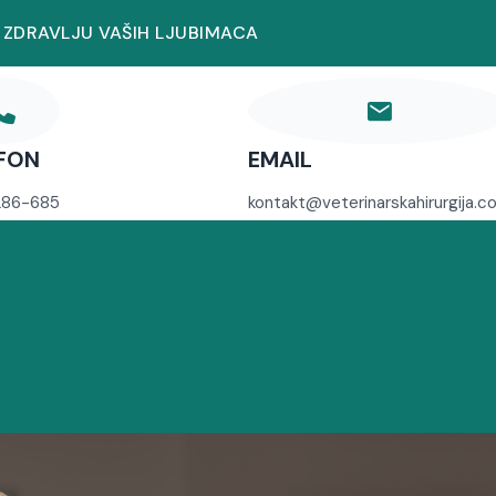
 ZDRAVLJU VAŠIH LJUBIMACA
FON
EMAIL
286-685
kontakt@veterinarskahirurgija.c