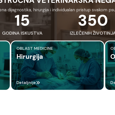
STRUČNA VETERINARSKA NEG
a dijagnostika, hirurgija i individualan pristup svakom psu
15
350
GODINA ISKUSTVA
IZLEČENIH ŽIVOTINJ
OBLAST MEDICINE
O
Hirurgija
O
Detaljnije
De