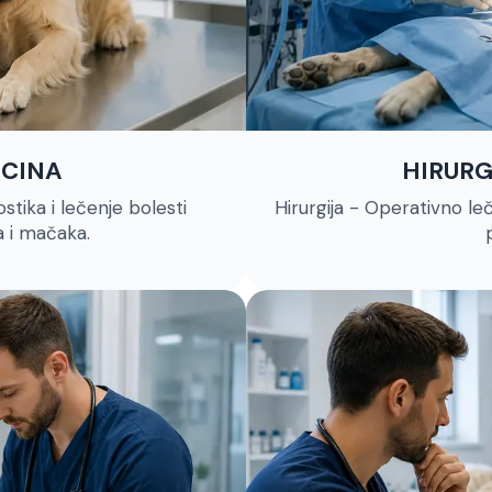
ICINA
HIRURG
stika i lečenje bolesti
Hirurgija - Operativno le
a i mačaka.