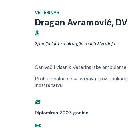
VETERINAR
Dragan Avramović, D
Specijalista za hirurgiju malih životinja
Osnivač i vlasnik Veterinarske ambulante H
Profesionalno se usavršava kroz edukacije 
inostranstvu.
Diplomirao 2007. godine