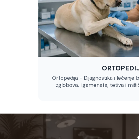
ORTOPEDI
Ortopedija - Dijagnostika i lečenje b
zglobova, ligamenata, tetiva i miš