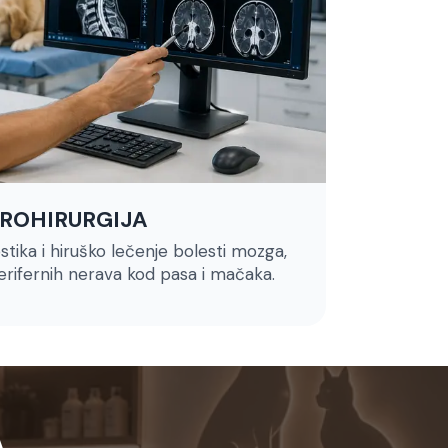
ROHIRURGIJA
stika i hiruško lečenje bolesti mozga,
rifernih nerava kod pasa i mačaka.