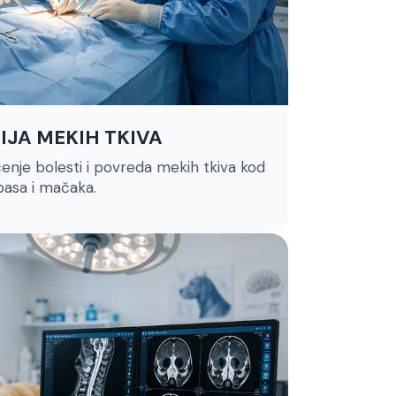
IJA MEKIH TKIVA
čenje bolesti i povreda mekih tkiva kod
pasa i mačaka.