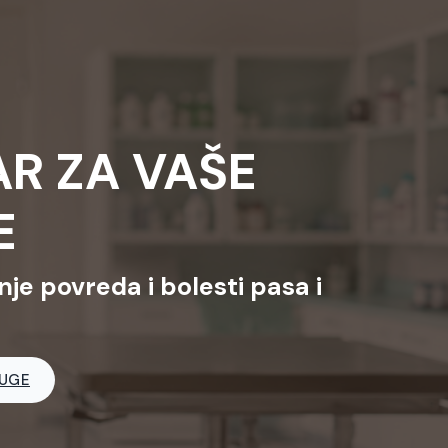
AR ZA VAŠE
E
nje povreda i bolesti pasa i
LUGE