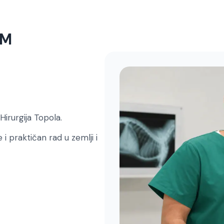
VM
irurgija Topola.
i praktičan rad u zemlji i