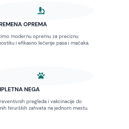
REMENA OPREMA
stimo modernu opremu za preciznu
nostiku i efikasno lečenje pasa i mačaka.
PLETNA NEGA
eventivnih pregleda i vakcinacije do
nih hirurških zahvata na jednom mestu.