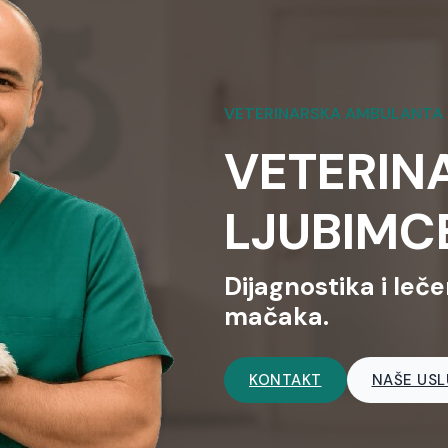
VETERINARSKA AMBULANTA
VETERIN
LJUBIMC
Dijagnostika i leče
mačaka.
KONTAKT
NAŠE US